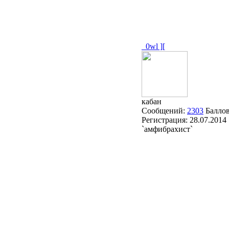
_0wl ][
кабан
Сообщений:
2303
Балло
Регистрация:
28.07.2014
`амфибрахист`