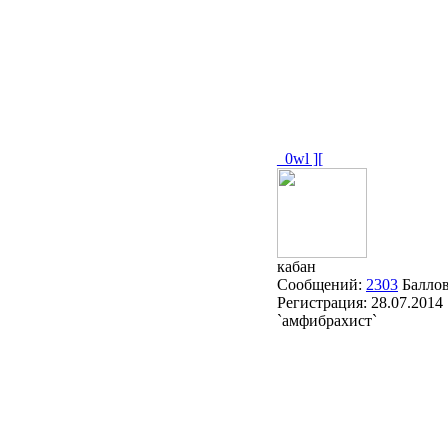
_0wl ][
кабан
Сообщений:
2303
Балло
Регистрация:
28.07.2014
`амфибрахист`