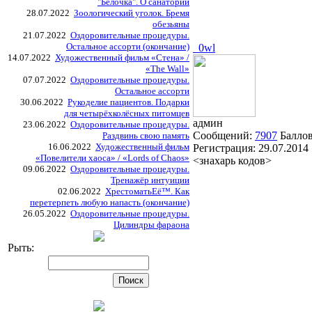
"Белочка". О санатории
28.07.2022
Зоологический уголок. Бремя
обезьяны
21.07.2022
Оздоровительные процедуры.
Остальное ассорти (окончание)
_0wl
14.07.2022
Художественный фильм «Стена» /
«The Wall»
07.07.2022
Оздоровительные процедуры.
Остальное ассорти
30.06.2022
Рукоделие пациентов. Подарки
для четырёхколёсных питомцев
админ
23.06.2022
Оздоровительные процедуры.
Сообщений:
7907
Балло
Раздвинь свою память
16.06.2022
Художественный фильм
Регистрация:
29.07.2014
«Повелители хаоса» / «Lords of Chaos»
<знахарь кодов>
09.06.2022
Оздоровительные процедуры.
Тренажёр интуиции
02.06.2022
ХрестоматьЕё™. Как
перетерпеть любую напасть (окончание)
26.05.2022
Оздоровительные процедуры.
Цилиндры фараона
Рыть: