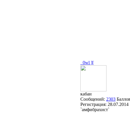
_0wl ][
кабан
Сообщений:
2303
Балло
Регистрация:
28.07.2014
`амфибрахист`