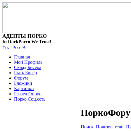
АДЕПТЫ ПОРКО
In DarkPorco We Trust!
Главная
Мой Профиль
Склад Бисера
Рыть Бисер
Форум
Бложики
Картинки
Развед.Опрос
Порко Соц.сеть
ПоркоФор
Поиск
Пользователи
Пр