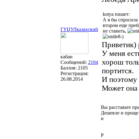
kotya пишет:
А я бы спросила 
втором еще пребы
ГУЦУЛказахский
не ставить,
Приветик) 
У меня ест
кабан
хорош толь
Сообщений:
2104
Баллов:
2105
портится.
Регистрация:
И поэтому 
26.08.2014
Может она 
Вы расставьте пр
Дешевле и проще 
и
Р