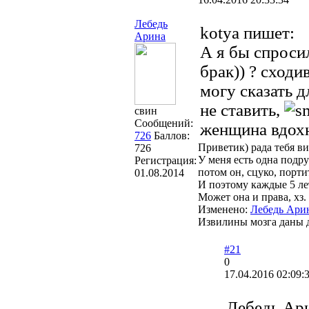
Лебедь
kotya пишет:
Арина
А я бы спроси
брак)) ? сходи
могу сказать д
не ставить,
свин
Сообщений:
женщина вдох
726
Баллов:
Приветик) рада тебя ви
726
У меня есть одна подру
Регистрация:
потом он, сцуко, порти
01.08.2014
И поэтому каждые 5 ле
Может она и права, хз.
Изменено:
Лебедь Ари
Извилины мозга даны д
#21
0
17.04.2016 02:09:
Лебедь Ар