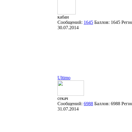
кабан
Сообщений:
1645
Баллов:
1645
Реги
30.07.2014
Ultimo
секач
Сообщений:
6988
Баллов:
6988
Реги
31.07.2014