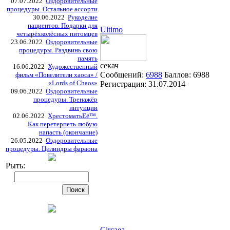
07.07.2022
Оздоровительные
процедуры. Остальное ассорти
30.06.2022
Рукоделие
пациентов. Подарки для
Ultimo
четырёхколёсных питомцев
23.06.2022
Оздоровительные
процедуры. Раздвинь свою
память
секач
16.06.2022
Художественный
Сообщений:
6988
Баллов:
6988
фильм «Повелители хаоса» /
«Lords of Chaos»
Регистрация:
31.07.2014
09.06.2022
Оздоровительные
процедуры. Тренажёр
интуиции
02.06.2022
ХрестоматьЕё™.
Как перетерпеть любую
напасть (окончание)
26.05.2022
Оздоровительные
процедуры. Цилиндры фараона
Рыть:
Circaea