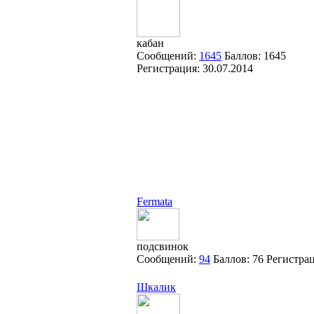
кабан
Сообщений:
1645
Баллов:
1645
Регистрация:
30.07.2014
Fermata
подсвинок
Сообщений:
94
Баллов:
76
Регистра
Шкалик