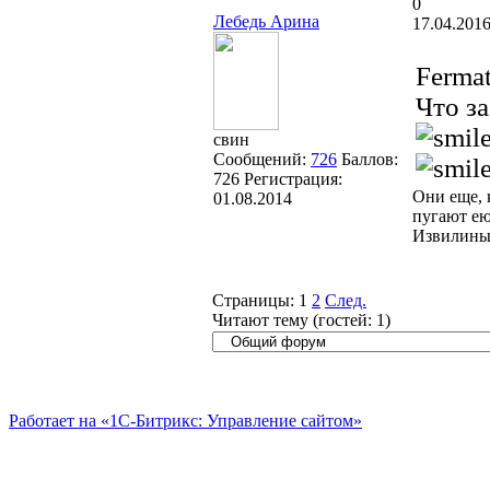
0
Лебедь Арина
17.04.2016
Ferma
Что з
свин
Сообщений:
726
Баллов:
726
Регистрация:
Они еще, 
01.08.2014
пугают ею
Извилины 
Страницы:
1
2
След.
Читают тему (гостей:
1
)
Работает на «1С-Битрикс: Управление сайтом»