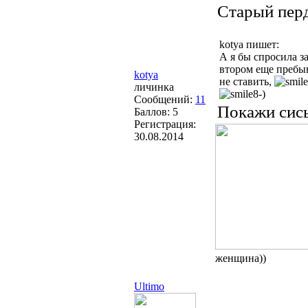
Старый пер
kotya пишет:
А я бы спросила за
втором еще пребыв
kotya
не ставить,
личинка
Сообщений:
11
Покажи сис
Баллов:
5
Регистрация:
30.08.2014
женщина))
Ultimo