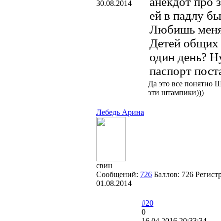
анекдот про з
30.08.2014
ей в падлу б
Любишь меня
Детей общих 
один день? Ну
паспорт пост
Да это все понятно Ш
эти штампики)))
Лебедь Арина
свин
Сообщений:
726
Баллов:
726
Регист
01.08.2014
#20
0
16.04.2016 20:33:34