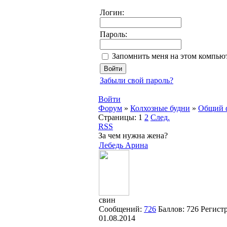
Логин:
Пароль:
Запомнить меня на этом компью
Забыли свой пароль?
Войти
Форум
»
Колхозные будни
»
Общий 
Страницы:
1
2
След.
RSS
За чем нужна жена?
Лебедь Арина
свин
Сообщений:
726
Баллов:
726
Регист
01.08.2014