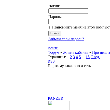
Логин:
Пароль:
Запомнить меня на этом компью
Забыли свой пароль?
Войти
Форум
»
Жизнь кабанья
»
Про ништ
Страницы:
1
2
3
4
5
...
15
След.
RSS
Порко-музыка, оно и есть
PANZER