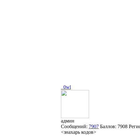
_0wl
админ
Сообщений:
7907
Баллов:
7908
Реги
<знахарь кодов>