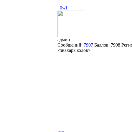
_0wl
админ
Сообщений:
7907
Баллов:
7908
Реги
<знахарь кодов>