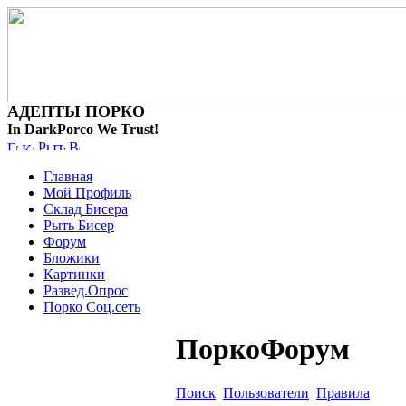
АДЕПТЫ ПОРКО
In DarkPorco We Trust!
Главная
Мой Профиль
Склад Бисера
Рыть Бисер
Форум
Бложики
Картинки
Развед.Опрос
Порко Соц.сеть
ПоркоФорум
Поиск
Пользователи
Правила