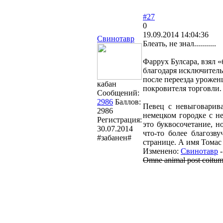
#27
0
19.09.2014 14:04:36
Свинотавр
Блеать, не знал...........
Фаррух Булсара, взял 
благодаря исключитель
после переезда урожен
кабан
покровителя торговли.
Сообщений:
2986
Баллов:
Певец с невыговарив
2986
немецком городке с н
Регистрация:
это буквосочетание, н
30.07.2014
что-то более благоз
#забанен#
странице. А имя Томас 
Изменено:
Свинотавр
Omne animal post coitum t