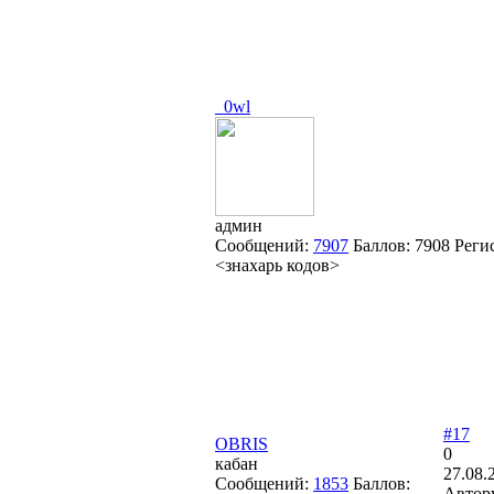
_0wl
админ
Сообщений:
7907
Баллов:
7908
Реги
<знахарь кодов>
#17
OBRIS
0
кабан
27.08.
Сообщений:
1853
Баллов:
Автору