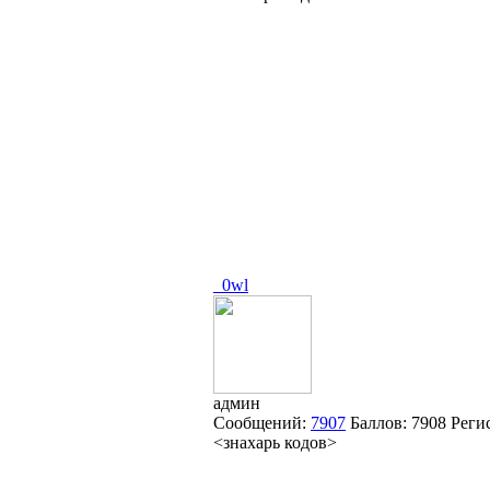
_0wl
админ
Сообщений:
7907
Баллов:
7908
Реги
<знахарь кодов>