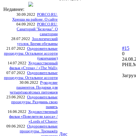
Недавнее:
30.09.2022
PORCO.RU:
Хрюша на районе. О сайте
04.09.2022
PORCO.RU:
Санаторий "Белочка". О
санатории
28.07.2022
Зоологический
уголок. Бремя обезьяны
#15
21.07.2022
Оздоровительные
процедуры. Остальное ассорти
0
(окончание)
24.08.
14.07.2022
Художественный
PHILM
фильм «Стена» / «The Wall»
07.07.2022
Оздоровительные
Загруз
процедуры. Остальное ассорти
30.06.2022
Рукоделие
пациентов. Подарки для
четырёхколёсных питомцев
23.06.2022
Оздоровительные
процедуры. Раздвинь свою
память
16.06.2022
Художественный
фильм «Повелители хаоса» /
«Lords of Chaos»
09.06.2022
Оздоровительные
процедуры. Тренажёр
Лис
интуиции