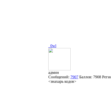
_0wl
админ
Сообщений:
7907
Баллов:
7908
Реги
<знахарь кодов>