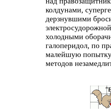
над правозащитник
колдунами, суперг
дерзнувшими броси
электросудорожной
холодными оборачи
галоперидол, по пр
малейшую попытку 
методов незамедли