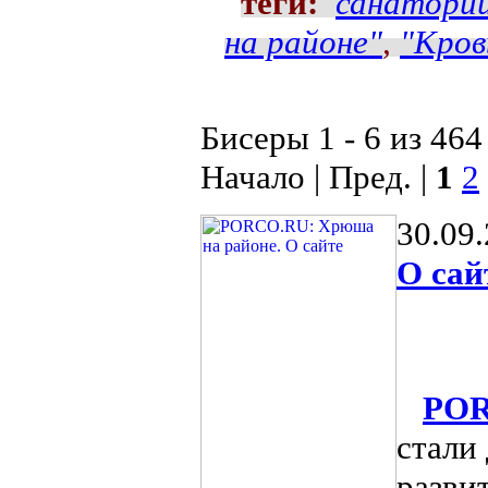
теги:
санаторий
на районе"
,
"Кров
Бисеры 1 - 6 из 464
Начало | Пред. |
1
2
30.09
О сай
POR
стали
разви