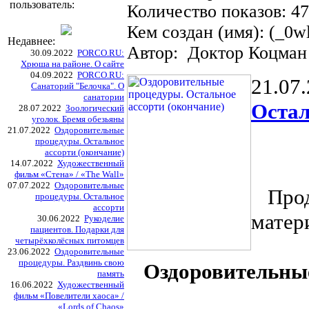
пользователь:
Количество показов: 4
Кем создан (имя): (_0w
Недавнее:
Автор: Доктор Коцман
30.09.2022
PORCO.RU:
Хрюша на районе. О сайте
04.09.2022
PORCO.RU:
21.07
Санаторий "Белочка". О
санатории
Остал
28.07.2022
Зоологический
уголок. Бремя обезьяны
21.07.2022
Оздоровительные
процедуры. Остальное
ассорти (окончание)
14.07.2022
Художественный
фильм «Стена» / «The Wall»
07.07.2022
Оздоровительные
Продо
процедуры. Остальное
ассорти
матер
30.06.2022
Рукоделие
пациентов. Подарки для
четырёхколёсных питомцев
23.06.2022
Оздоровительные
процедуры. Раздвинь свою
Оздоровительны
память
16.06.2022
Художественный
фильм «Повелители хаоса» /
«Lords of Chaos»