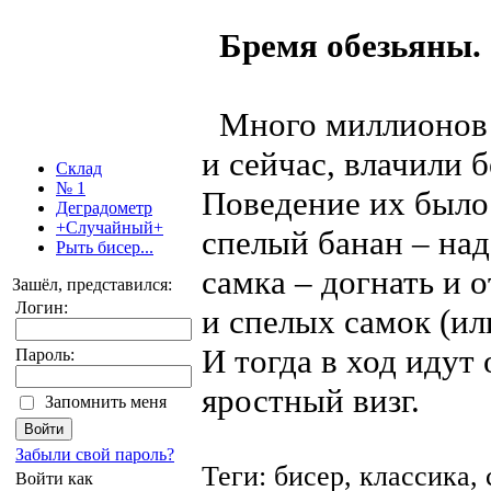
Бремя обезьяны.
Много миллионов ле
и сейчас, влачили 
Склад
№ 1
Поведение их было
Деградометр
+Случайный+
спелый банан – над
Рыть бисер...
самка – догнать и 
Зашёл, представился:
Логин:
и спелых самок (или
И тогда в ход идут
Пароль:
яростный визг.
Запомнить меня
Забыли свой пароль?
Теги: бисер, классика,
Войти как