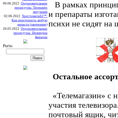
В рамках принцип
09.06.2022
Оздоровительные
процедуры. Тренажёр
и препараты изгот
интуиции
02.06.2022
ХрестоматьЕё™.
Как перетерпеть любую
психи не сидят на 
напасть (окончание)
26.05.2022
Оздоровительные
процедуры. Цилиндры
фараона
Рыть:
Остальное ассорт
«Телемагазин» с не
участия телевизора
почтовый ящик, чи