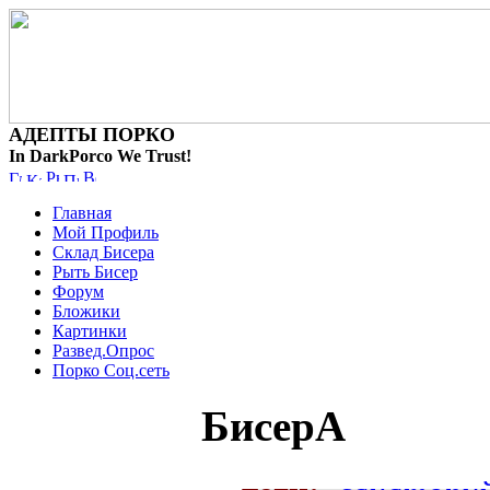
АДЕПТЫ ПОРКО
In DarkPorco We Trust!
Главная
Мой Профиль
Склад Бисера
Рыть Бисер
Форум
Бложики
Картинки
Развед.Опрос
Порко Соц.сеть
БисерА