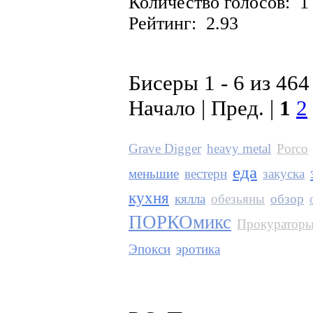
Количество голосов: 1
Рейтинг: 2.93
Бисеры 1 - 6 из 464
Начало | Пред. |
1
2
Grave Digger
heavy metal
Porco
еда
меньшие
вестерн
закуска
кухня
кялла
обезьяны
обзор
ПОРКОмикс
Прокуратор
Эпокси
эротика