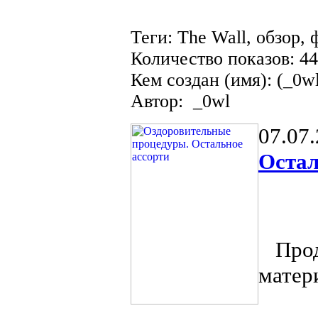
Теги: The Wall, обзор,
Количество показов: 4
Кем создан (имя): (_0w
Автор: _0wl
07.07
Остал
Продо
матер