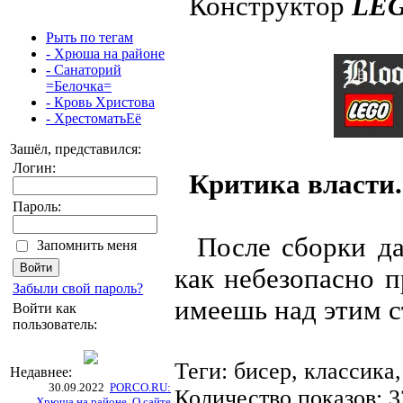
Конструктор
LE
Рыть по тегам
- Хрюша на районе
- Санaторий
=Белочка=
- Кровь Христова
- ХрестоматьЕё
Зашёл, представился:
Логин:
Критика власти.
Пароль:
После сборки дан
Запомнить меня
как небезопасно п
Забыли свой пароль?
имеешь над этим с
Войти как
пользователь:
Теги: бисер, классика
Недавнее:
30.09.2022
PORCO.RU:
Количество показов: 
Хрюша на районе. О сайте