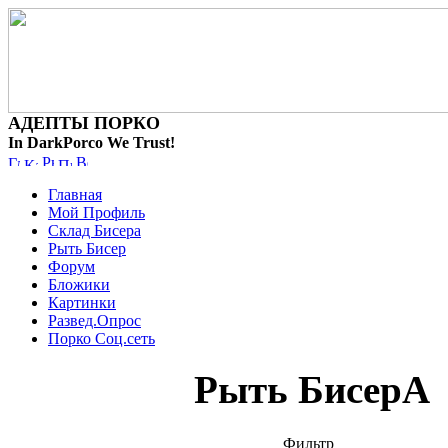
АДЕПТЫ ПОРКО
In DarkPorco We Trust!
Главная
Мой Профиль
Склад Бисера
Рыть Бисер
Форум
Бложики
Картинки
Развед.Опрос
Порко Соц.сеть
Рыть БисерА
Фильтр