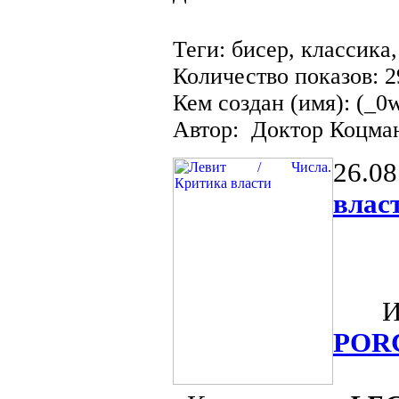
Теги: бисер, классика
Количество показов: 
Кем создан (имя): (_0
Автор: Доктор Коцма
26.08
влас
Из о
POR