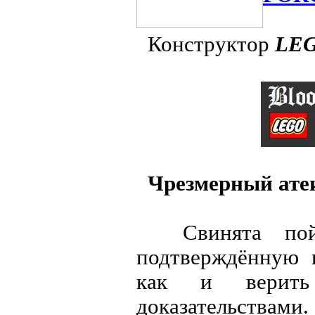
Конструктор
LE
Чрезмерный атеи
Свинята пойм
подтверждённую п
как и верить
доказательствами.