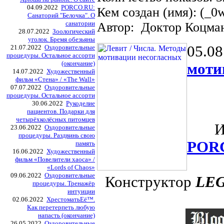
04.09.2022
PORCO.RU:
Кем создан (имя): (_0
Санаторий "Белочка". О
санатории
Автор: Доктор Коцма
28.07.2022
Зоологический
уголок. Бремя обезьяны
05.08
21.07.2022
Оздоровительные
процедуры. Остальное ассорти
(окончание)
моти
14.07.2022
Художественный
фильм «Стена» / «The Wall»
07.07.2022
Оздоровительные
процедуры. Остальное ассорти
30.06.2022
Рукоделие
пациентов. Подарки для
четырёхколёсных питомцев
Из о
23.06.2022
Оздоровительные
процедуры. Раздвинь свою
POR
память
16.06.2022
Художественный
фильм «Повелители хаоса» /
«Lords of Chaos»
09.06.2022
Оздоровительные
Конструктор
LE
процедуры. Тренажёр
интуиции
02.06.2022
ХрестоматьЕё™.
Как перетерпеть любую
напасть (окончание)
26.05.2022
Оздоровительные