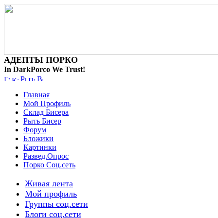
АДЕПТЫ ПОРКО
In DarkPorco We Trust!
Главная
Мой Профиль
Склад Бисера
Рыть Бисер
Форум
Бложики
Картинки
Развед.Опрос
Порко Соц.сеть
Живая лента
Мой профиль
Группы соц.сети
Блоги соц.сети