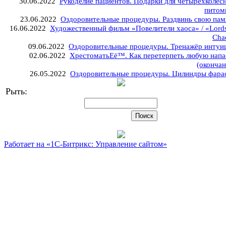
30.06.2022
Рукоделие пациентов. Подарки для четырёхколёс
питом
23.06.2022
Оздоровительные процедуры. Раздвинь свою пам
16.06.2022
Художественный фильм «Повелители хаоса» / «Lords
Cha
09.06.2022
Оздоровительные процедуры. Тренажёр интуи
02.06.2022
ХрестоматьЕё™. Как перетерпеть любую напа
(окончан
26.05.2022
Оздоровительные процедуры. Цилиндры фара
Рыть:
Работает на «1С-Битрикс: Управление сайтом»